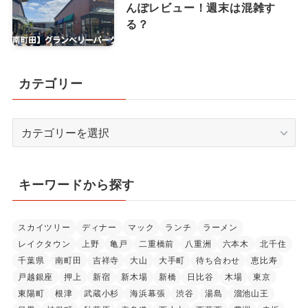
んぽレビュー！週末は混雑す
る？
カテゴリー
カ
テ
ゴ
リ
キーワードから探す
ー
スカイツリー
ディナー
マック
ランチ
ラーメン
レイクタウン
上野
亀戸
二重橋前
八重洲
六本木
北千住
千葉県
南町田
吉祥寺
大山
大手町
待ち合わせ
恵比寿
戸越銀座
押上
新宿
新木場
新橋
日比谷
木場
東京
東陽町
根津
武蔵小杉
海浜幕張
渋谷
湯島
溜池山王