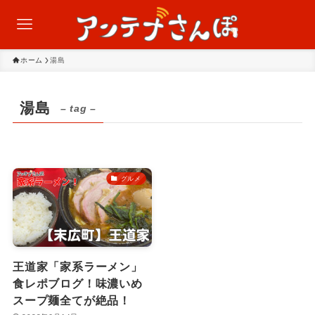
ホーム
湯島
湯島
– tag –
グルメ
王道家「家系ラーメン」
食レポブログ！味濃いめ
スープ麺全てが絶品！