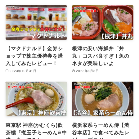
【マクドナルド】金券シ
根津の安い海鮮丼「丼
ョップで株主優待券を購
丸」コスパ良すぎ！魚の
入してみたレビュー！
ネタが美味しいよ
2023年10月31日
2023年8月8日
東京駅 神座(かむくら)飲
横浜家系らーめん侍【渋
茶樓「煮玉子らーめん&中
谷本店】で食べてみたレ