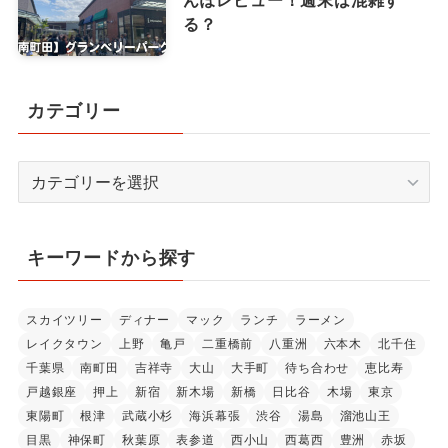
る？
カテゴリー
カ
テ
ゴ
リ
キーワードから探す
ー
スカイツリー
ディナー
マック
ランチ
ラーメン
レイクタウン
上野
亀戸
二重橋前
八重洲
六本木
北千住
千葉県
南町田
吉祥寺
大山
大手町
待ち合わせ
恵比寿
戸越銀座
押上
新宿
新木場
新橋
日比谷
木場
東京
東陽町
根津
武蔵小杉
海浜幕張
渋谷
湯島
溜池山王
目黒
神保町
秋葉原
表参道
西小山
西葛西
豊洲
赤坂