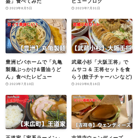
盛」食べてみた
ビューブログ
2023年8月5日
2023年7月31日
豊洲ビバホームで「丸亀
武蔵小杉「大阪王将」で
製麺ぶっかけ&醤油うど
ムサコ & 王将セットを食
ん」食べたレビュー
らう(餃子チャーハンなど)
2023年7月10日
2023年6月16日
王道家「家系ラーメン」
吉祥寺ウェンディーズ