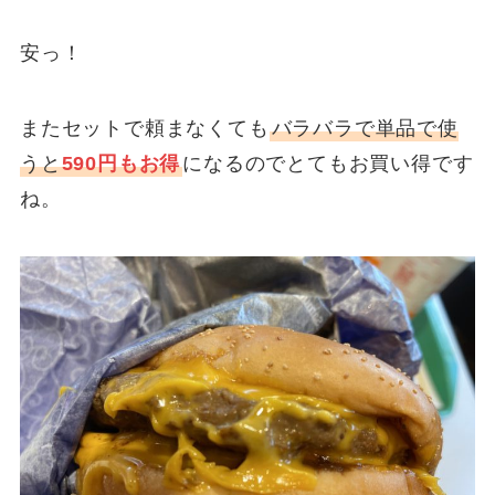
安っ！
またセットで頼まなくても
バラバラで単品で使
うと
590円もお得
になるのでとてもお買い得です
ね。