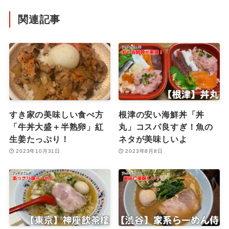
関連記事
すき家の美味しい食べ方
根津の安い海鮮丼「丼
「牛丼大盛＋半熟卵」紅
丸」コスパ良すぎ！魚の
生姜たっぷり！
ネタが美味しいよ
2023年10月31日
2023年8月8日