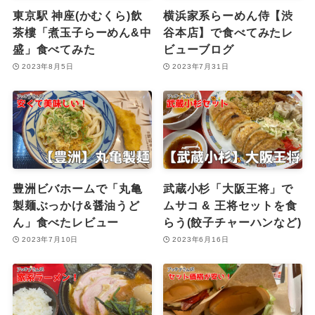
東京駅 神座(かむくら)飲
横浜家系らーめん侍【渋
茶樓「煮玉子らーめん&中
谷本店】で食べてみたレ
盛」食べてみた
ビューブログ
2023年8月5日
2023年7月31日
豊洲ビバホームで「丸亀
武蔵小杉「大阪王将」で
製麺ぶっかけ&醤油うど
ムサコ & 王将セットを食
ん」食べたレビュー
らう(餃子チャーハンなど)
2023年7月10日
2023年6月16日