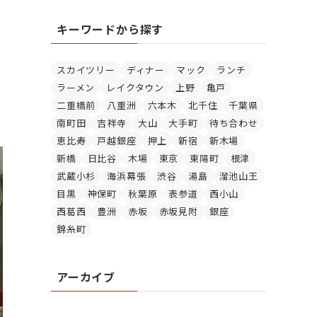
リ
キーワードから探す
ー
スカイツリー
ディナー
マック
ランチ
ラーメン
レイクタウン
上野
亀戸
二重橋前
八重洲
六本木
北千住
千葉県
南町田
吉祥寺
大山
大手町
待ち合わせ
恵比寿
戸越銀座
押上
新宿
新木場
新橋
日比谷
木場
東京
東陽町
根津
武蔵小杉
海浜幕張
渋谷
湯島
溜池山王
目黒
神保町
秋葉原
表参道
西小山
西葛西
豊洲
赤坂
赤坂見附
銀座
錦糸町
アーカイブ